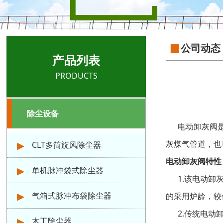
粉尘 / 废气，综合性环境解
公司动态
产品列表
PRODUCTS
除尘设备
电动卸灰阀是除
灰煤气管道，也
CLT多筒旋风除尘器
电动卸灰阀特性
单机脉冲袋式除尘器
1.该电动卸灰
气箱式脉冲布袋除尘器
的采用炉龄，较
2.传统电动
木工除尘器