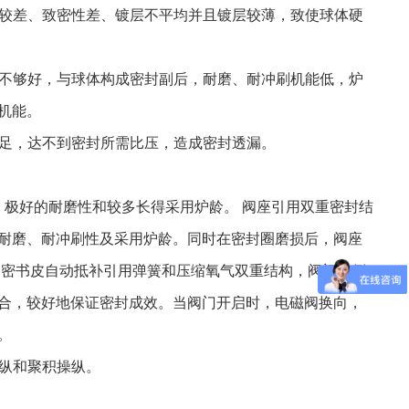
较差、致密性差、镀层不平均并且镀层较薄，致使球体硬
不够好，与球体构成密封副后，耐磨、耐冲刷机能低，炉
机能。
足，达不到密封所需比压，造成密封透漏。
极好的耐磨性和较多长得采用炉龄。 阀座引用双重密封结
耐磨、耐冲刷性及采用炉龄。同时在密封圈磨损后，阀座
 密书皮自动抵补引用弹簧和压缩氧气双重结构，阀门在倒
合，较好地保证密封成效。当阀门开启时，电磁阀换向，
。
纵和聚积操纵。