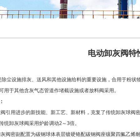
决方案服务商。
电动卸灰阀特
尘设施排灰、送风和其他设施给料的重要设施，合用于粉状物
可用于其他含灰气态管道作堵截设施或者放料阀采用。
：
阀引用进步的新技能、新工艺、新材料，克复了传统卸灰球阀密
传统卸灰球阀采用炉龄调动2～3倍。
卸灰阀密副配置为碳钢球体表层镀硬铬配碳钢阀座镶聚四氟乙烯