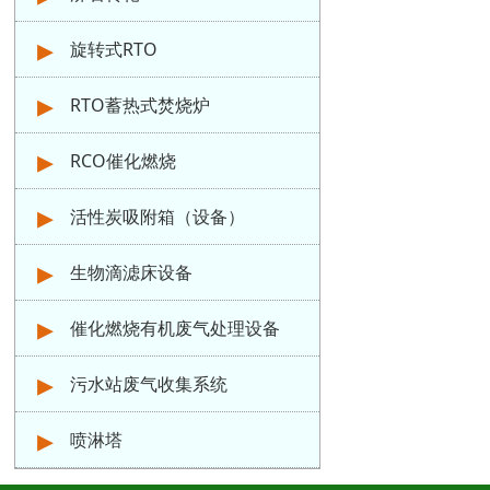
旋转式RTO
RTO蓄热式焚烧炉
RCO催化燃烧
活性炭吸附箱（设备）
生物滴滤床设备
催化燃烧有机废气处理设备
污水站废气收集系统
喷淋塔