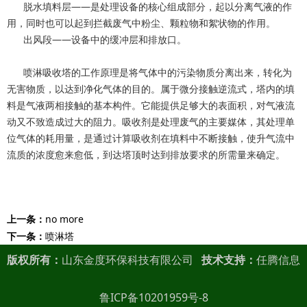
脱水填料层——是处理设备的核心组成部分，起以分离气液的作
用，同时也可以起到拦截废气中粉尘、颗粒物和絮状物的作用。
出风段——设备中的缓冲层和排放口。
喷淋吸收塔的工作原理是将气体中的污染物质分离出来，转化为
无害物质，以达到净化气体的目的。属于微分接触逆流式，塔内的填
料是气液两相接触的基本构件。它能提供足够大的表面积，对气液流
动又不致造成过大的阻力。吸收剂是处理废气的主要媒体，其处理单
位气体的耗用量，是通过计算吸收剂在填料中不断接触，使升气流中
流质的浓度愈来愈低，到达塔顶时达到排放要求的所需量来确定。
上一条：
no more
下一条：
喷淋塔
版权所有：
山东金度环保科技有限公司
技术支持：
任腾信息
鲁ICP备10201959号-8